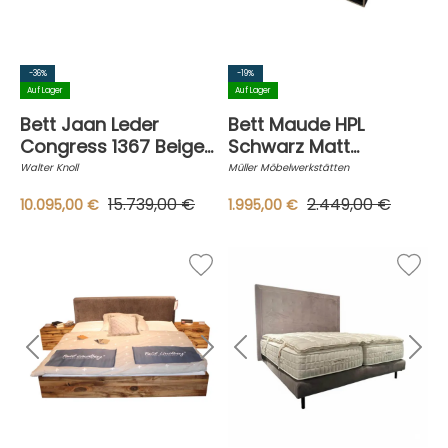
-36%
-19%
Auf Lager
Auf Lager
Bett Jaan Leder
Bett Maude HPL
Congress 1367 Beige
Schwarz Matt
Inklusive Matratzen
Beschichtet Mit
Walter Knoll
Müller Möbelwerkstätten
Und Topper
Ablageboard Inklusive
15.739,00 €
2.449,00 €
10.095,00 €
1.995,00 €
Rückenkissen Und
Nackenrolle