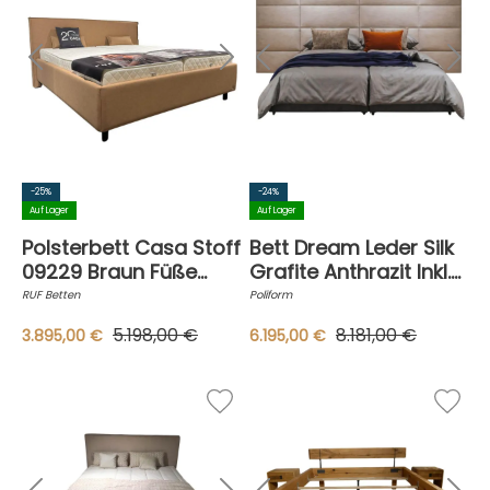
-25%
-24%
Auf Lager
Auf Lager
Polsterbett Casa Stoff
Bett Dream Leder Silk
09229 Braun Füße
Grafite Anthrazit Inkl.
Schwarz
Wandpaneel Stoff
RUF Betten
Poliform
Rabat Sabbia Beige
5.198,00 €
8.181,00 €
3.895,00 €
6.195,00 €
Ohne Matratzen Ohne
Lattenrost