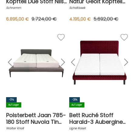
Kopfteil Due Stoff Nils
Natur Geölt Kopfteil
440 Sky Blau Füße
Leder 2-07 Steingrau
Schramm
Scholtissek
Chrom mit Matratze
ohne Lattenroste
9.724,00 €
5.692,00 €
6.895,00 €
4.195,00 €
ohne Matratzen
-31%
-28%
Auf Lager
Auf Lager
Polsterbett Jaan 785-
Bett Ruché Stoff
180 Stoff Nuvola Tin
Harald-3 Aubergine
Grau ohne Matratzen
582 Rot ohne
Walter Knoll
Ligne Roset
ohne Lattenrost
Matratzen ohne