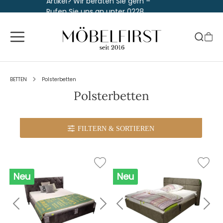
Artikel? Wir beraten Sie gern –
Rufen Sie uns an unter 0228
763 829 30
BETTEN
Polsterbetten
Polsterbetten
FILTERN
& SORTIEREN
Neu
Neu