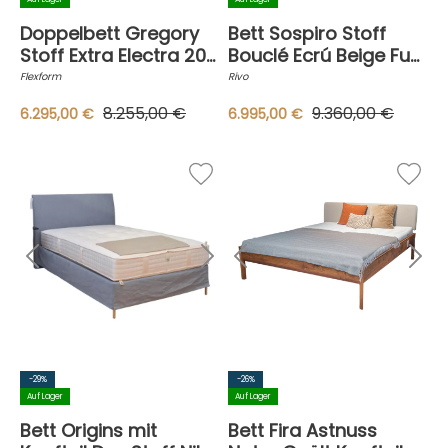
Doppelbett Gregory
Bett Sospiro Stoff
Stoff Extra Electra 202
Bouclé Ecrú Beige Fuß
Beige Leder
Nussbaum Inklusive
Flexform
Rivo
Dunkelbraun Gestell
Lattenrost Ohne
8.255,00 €
9.360,00 €
6.295,00 €
6.995,00 €
Metall Brüniert
Matratzen
Inklusive Lattenrost
Ohne Matratze
-29%
-26%
Auf Lager
Auf Lager
Bett Origins mit
Bett Fira Astnuss