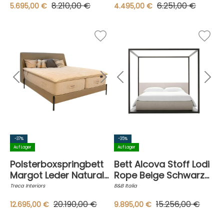
8.210,00 €
6.251,00 €
5.695,00 €
4.495,00 €
Lattenrost
-37%
-35%
Auf Lager
Auf Lager
Polsterboxspringbett
Bett Alcova Stoff Lodi
Margot Leder Naturale
Rope Beige Schwarze
Kit Beige Grau Füße
Naht Gestell Eiche
Treca Interiors
B&B Italia
Schwarz Inkl.
Schwarz Gebürstet
20.190,00 €
15.256,00 €
12.695,00 €
9.895,00 €
Matratzen Und
ohne Matratze
Topper