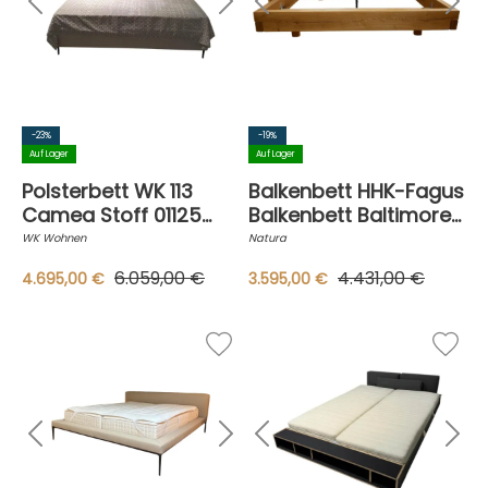
-23%
-19%
Auf Lager
Auf Lager
Polsterbett WK 113
Balkenbett HHK-Fagus
Camea Stoff 01125
Balkenbett Baltimore
JAB 23060 Rosa
Wildeiche Natur mit 2
WK Wohnen
Natura
Inklusive Matratzen
Kommoden
6.059,00 €
4.431,00 €
4.695,00 €
3.595,00 €
Und Kissen