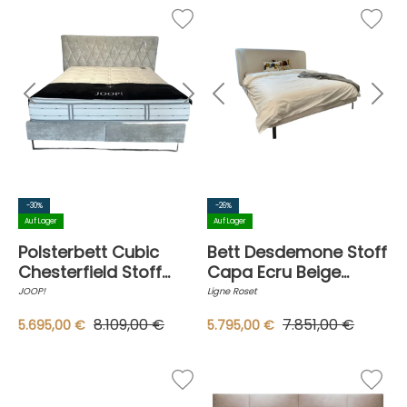
-30%
-26%
Auf Lager
Auf Lager
Polsterbett Cubic
Bett Desdemone Stoff
Chesterfield Stoff
Capa Ecru Beige
Grau Gestell Chrom
Gestell Stahl Anthrazit
JOOP!
Ligne Roset
Mit Matratze Und
8.109,00 €
7.851,00 €
5.695,00 €
5.795,00 €
Lattenrost