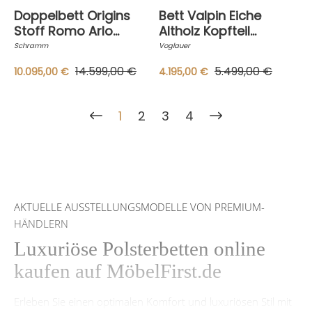
Doppelbett Origins
Bett Valpin Eiche
Stoff Romo Arlo
Altholz Kopfteil
Flamingo 7929 01
Rindnappaleder
Schramm
Voglauer
Braun Orange Füße
Schwarz Inklusive
14.599,00 €
5.499,00 €
10.095,00 €
4.195,00 €
Eiche Wengefarbig
Nachttische Und
Gebeizt Inklusive
Beleuchtung
Matratzen
1
2
3
4
AKTUELLE AUSSTELLUNGSMODELLE VON PREMIUM-
HÄNDLERN
Luxuriöse Polsterbetten online
kaufen auf MöbelFirst.de
Erleben Sie einen optimalen Komfort und luxuriösen Stil mit