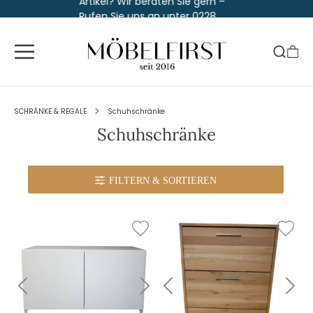
Artikel? Wir beraten Sie gern –
Rufen Sie uns an unter 0228
763 829 30
SCHRÄNKE & REGALE
Schuhschränke
Schuhschränke
FILTERN
& SORTIEREN