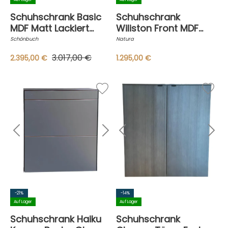
Schuhschrank Basic
Schuhschrank
MDF Matt Lackiert
Wiliston Front MDF
Snow White Weiß Griff
Gun Metal Schwarz
Schönbuch
Natura
Aluminium
Korpus Wildeiche
3.017,00 €
2.395,00 €
1.295,00 €
Geölt
-21%
-14%
Auf Lager
Auf Lager
Schuhschrank Haiku
Schuhschrank