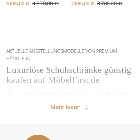
4.870,00 €
3.739,00 €
3.995,00 €
2.995,00 €
AKTUELLE AUSSTELLUNGSMODELLE VON PREMIUM-
HÄNDLERN
Luxuriöse Schuhschränke günstig
kaufen auf MöbelFirst.de
Besuchen Sie MöbelFirst.de und entdecken Sie die perfekte
Lösung für Ihre Schuhsammlung. Wenn es um die
Mehr lesen
Organisation und Aufbewahrung Ihrer Schuhe geht, ist ein
Schuhschrank die optimale Wahl. Mit unseren vielfältigen
und komfortablen Modellen an Schuhschränken können Sie
Ihren Eingangsbereich auf luxuriöse und effiziente Weise
gestalten. Egal, ob Sie einen schmalen Schuhschrank, einen