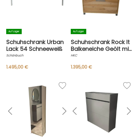
Auf Lager
Auf Lager
Schuhschrank Urban
Schuhschrank Rock It
Lack 54 Schneeweiß
Balkeneiche Geölt mit
2 Wandpaneelen
Schönbuch
HKC
1.495,00 €
1.395,00 €