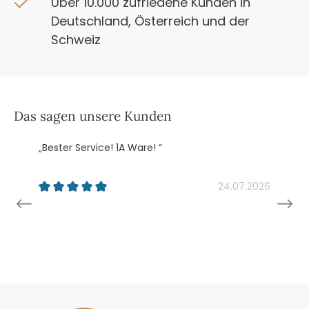
Über 10.000 zufriedene Kunden in
Deutschland, Österreich und der
Schweiz
Das sagen unsere Kunden
„Bester Service! 1A Ware! “
„
k
24.07.2026
26