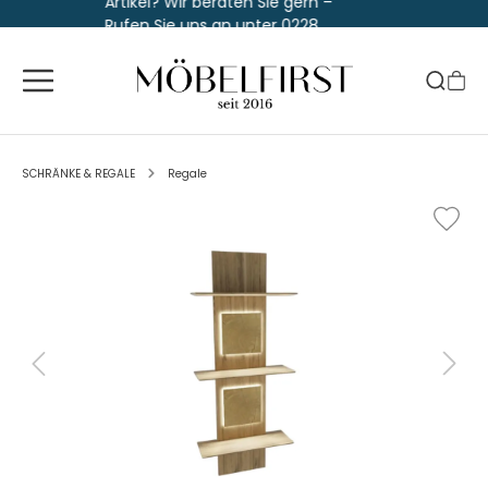
Artikel? Wir beraten Sie gern –
Rufen Sie uns an unter 0228
763 829 30
SCHRÄNKE & REGALE
Regale