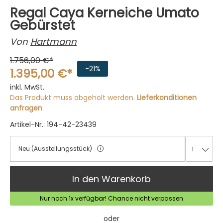
Regal Caya Kerneiche Umato
Gebürstet
Von
Hartmann
1.756,00 €*
-21%
1.395,00 €*
inkl. MwSt.
Das Produkt muss abgeholt werden.
Lieferkonditionen
anfragen
Artikel-Nr.: 194-42-23439
Neu (Ausstellungsstück)
1
1
In den Warenkorb
Nur noch 1x verfügbar! Chance nicht verpassen
oder