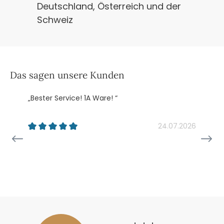
Deutschland, Österreich und der
Schweiz
Das sagen unsere Kunden
„Bester Service! 1A Ware! “
„
k
24.07.2026
26