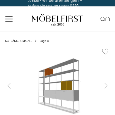
Artikel? Wir beraten Sie gern –
Rufen Sie uns an unter 0228
763 829 30
SCHRÄNKE & REGALE
Regale