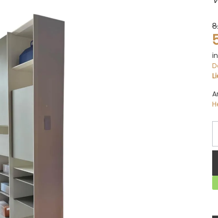
8
i
D
L
A
H