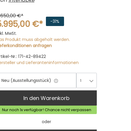
.650,00 €*
5.995,00 €*
-31%
nkl. MwSt.
as Produkt muss abgeholt werden.
ieferkonditionen anfragen
rtikel-Nr.: 171-42-89422
ersteller und Lieferanteninformationen
Neu (Ausstellungsstück)
1
1
In den Warenkorb
Nur noch 1x verfügbar! Chance nicht verpassen
oder