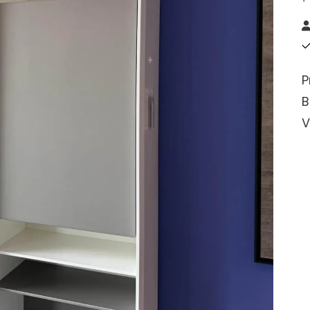
P
B
V