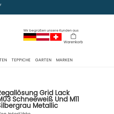
Sie haben Fra
0228 763 829
Wir begrüßen unsere Kunden aus
Warenkorb
TEN
TEPPICHE
GARTEN
MARKEN
Regallösung Grid Lack
M03 Schneeweiß Und M11
Silbergrau Metallic
on
Interlübke