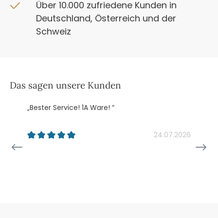
Über 10.000 zufriedene Kunden in
Deutschland, Österreich und der
Schweiz
Das sagen unsere Kunden
„Bester Service! 1A Ware! “
„
k
24.07.2026
26