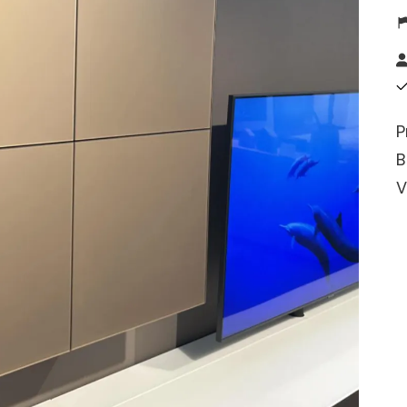
P
B
V