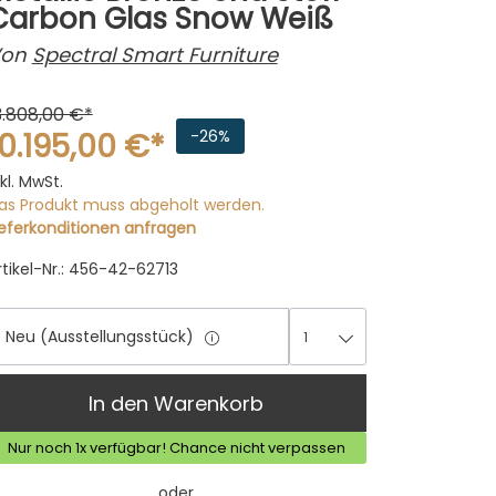
Carbon Glas Snow Weiß
on
Spectral Smart Furniture
3.808,00 €*
10.195,00 €*
-26%
nkl. MwSt.
as Produkt muss abgeholt werden.
ieferkonditionen anfragen
rtikel-Nr.: 456-42-62713
Neu (Ausstellungsstück)
1
1
In den Warenkorb
Nur noch 1x verfügbar! Chance nicht verpassen
oder