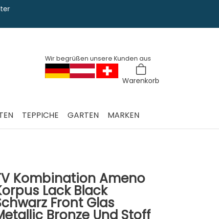
Sie haben Fra
0228 763 829
Wir begrüßen unsere Kunden aus
Warenkorb
TEN
TEPPICHE
GARTEN
MARKEN
TV Kombination Ameno
Korpus Lack Black
Schwarz Front Glas
Metallic Bronze Und Stoff