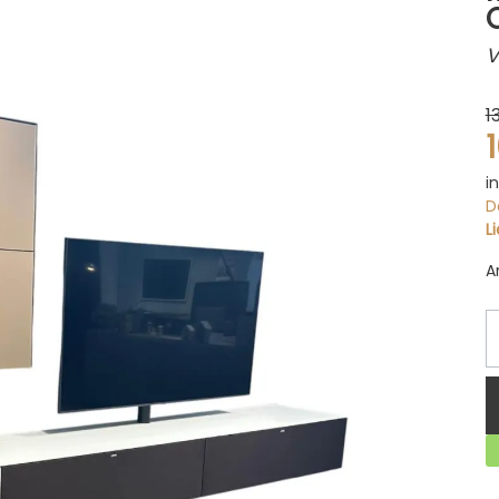
V
1
i
D
L
A