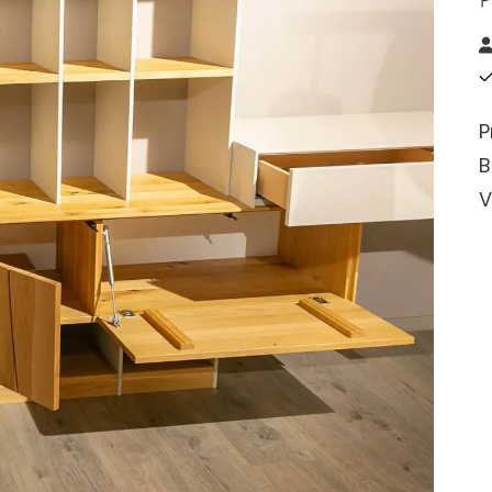
P
B
V