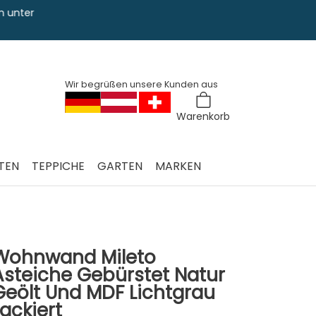
Sie haben Fra
0228 763 829
Wir begrüßen unsere Kunden aus
Warenkorb
TEN
TEPPICHE
GARTEN
MARKEN
Wohnwand Mileto
Asteiche Gebürstet Natur
Geölt Und MDF Lichtgrau
Lackiert