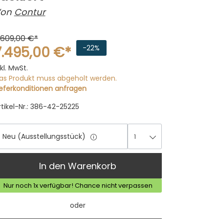
on
Contur
.609,00 €*
7.495,00 €*
-22%
nkl. MwSt.
as Produkt muss abgeholt werden.
ieferkonditionen anfragen
rtikel-Nr.: 386-42-25225
Neu (Ausstellungsstück)
1
1
In den Warenkorb
Nur noch 1x verfügbar! Chance nicht verpassen
oder