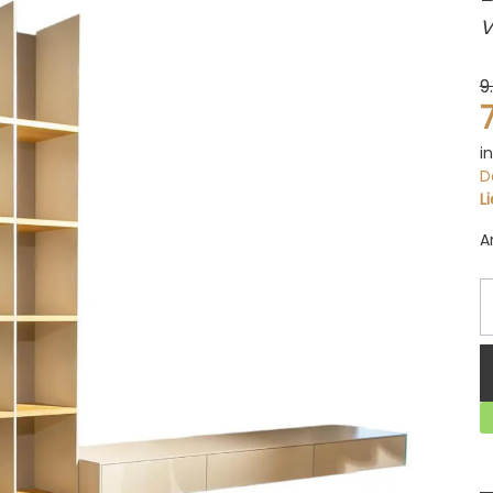
V
9
i
D
L
A