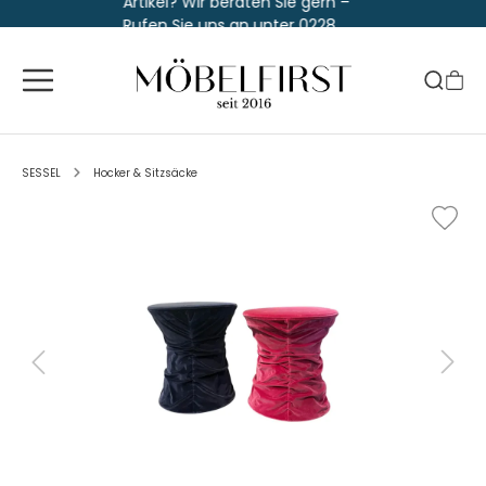
Artikel? Wir beraten Sie gern –
Rufen Sie uns an unter 0228
763 829 30
SESSEL
Hocker & Sitzsäcke