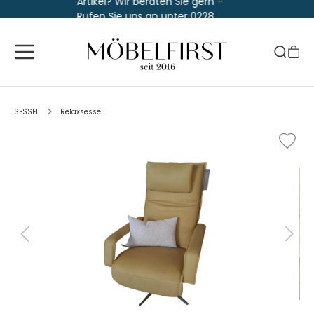
Artikel? Wir beraten Sie gern –
Rufen Sie uns an unter 0228
763 829 30
SESSEL
Relaxsessel