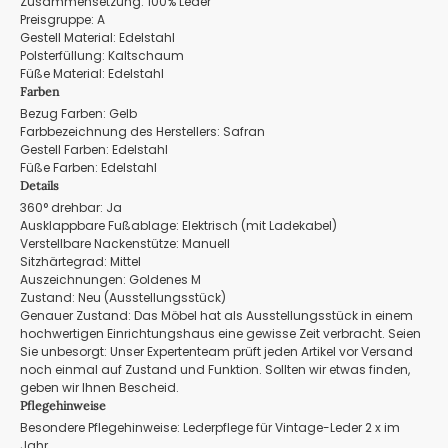
Zusammensetzung: 100% Leder
Preisgruppe: A
Gestell Material: Edelstahl
Polsterfüllung: Kaltschaum
Füße Material: Edelstahl
Farben
Bezug Farben: Gelb
Farbbezeichnung des Herstellers: Safran
Gestell Farben: Edelstahl
Füße Farben: Edelstahl
Details
360° drehbar: Ja
Ausklappbare Fußablage: Elektrisch (mit Ladekabel)
Verstellbare Nackenstütze: Manuell
Sitzhärtegrad: Mittel
Auszeichnungen: Goldenes M
Zustand: Neu (Ausstellungsstück)
Genauer Zustand: Das Möbel hat als Ausstellungsstück in einem
hochwertigen Einrichtungshaus eine gewisse Zeit verbracht. Seien
Sie unbesorgt: Unser Expertenteam prüft jeden Artikel vor Versand
noch einmal auf Zustand und Funktion. Sollten wir etwas finden,
geben wir Ihnen Bescheid.
Pflegehinweise
Besondere Pflegehinweise: Lederpflege für Vintage-Leder 2 x im
Jahr