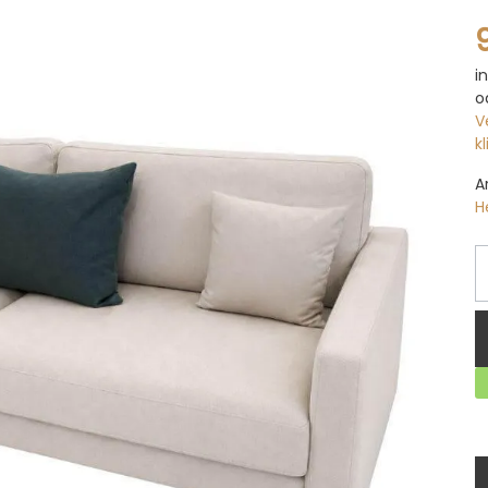
i
o
V
k
A
H