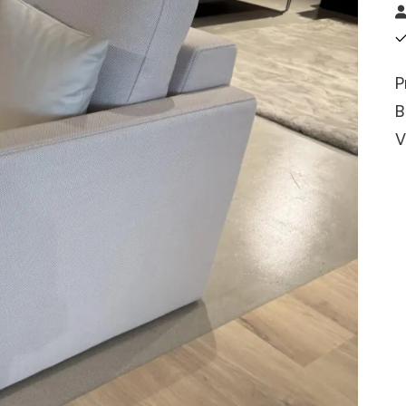
P
B
V