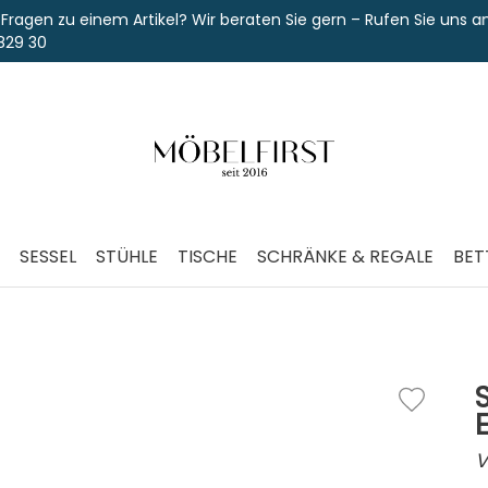
u einem Artikel? Wir beraten Sie gern – Rufen Sie uns an unter
SESSEL
STÜHLE
TISCHE
SCHRÄNKE & REGALE
BET
V