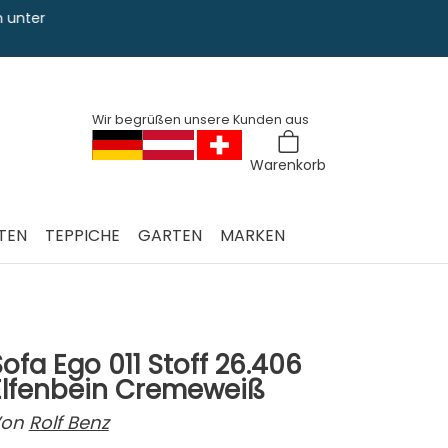
Sie haben Fra
0228 763 829
Wir begrüßen unsere Kunden aus
Warenkorb
TEN
TEPPICHE
GARTEN
MARKEN
Sofa Ego 011 Stoff 26.406
Elfenbein Cremeweiß
on
Rolf Benz