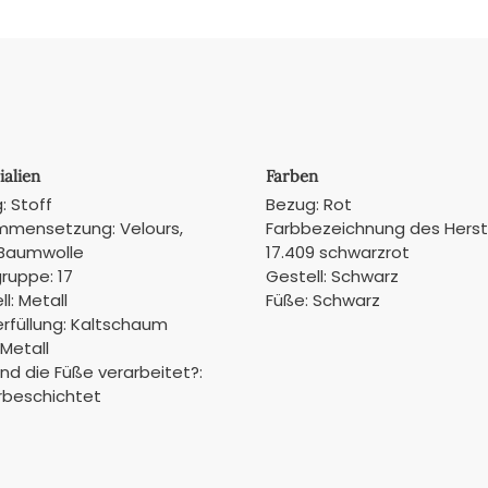
ialien
Farben
: Stoff
Bezug: Rot
mensetzung: Velours,
Farbbezeichnung des Herste
Baumwolle
17.409 schwarzrot
gruppe: 17
Gestell: Schwarz
l: Metall
Füße: Schwarz
erfüllung: Kaltschaum
 Metall
ind die Füße verarbeitet?:
rbeschichtet