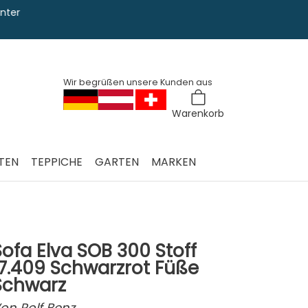
Sie haben Fra
0228 763 829
Wir begrüßen unsere Kunden aus
Warenkorb
TEN
TEPPICHE
GARTEN
MARKEN
Sofa Elva SOB 300 Stoff
17.409 Schwarzrot Füße
Schwarz
on
Rolf Benz