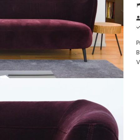
P
B
V