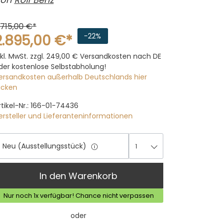
.715,00 €*
2.895,00 €*
-22%
nkl. MwSt. zzgl. 249,00 €
Versandkosten nach DE
der kostenlose Selbstabholung!
ersandkosten außerhalb Deutschlands hier
licken
rtikel-Nr.: 166-01-74436
ersteller und Lieferanteninformationen
Neu (Ausstellungsstück)
1
1
In den Warenkorb
Nur noch 1x verfügbar! Chance nicht verpassen
oder