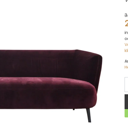
3
i
o
V
k
A
H