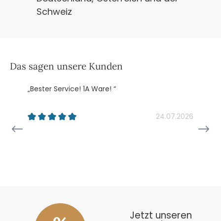
Schweiz
Das sagen unsere Kunden
„Bester Service! 1A Ware! “
„
k
24.07.2026
26
Jetzt unseren