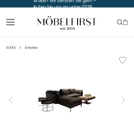
Artikel? Wir beraten Sie gern –
Rufen Sie uns an unter 0228
763 829 30
SOFAS
Ecksofas