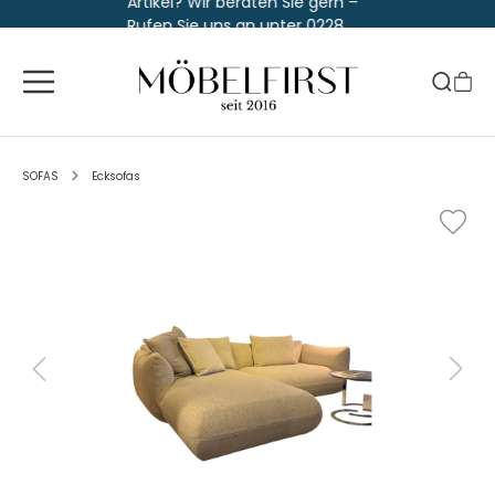
Artikel? Wir beraten Sie gern –
Rufen Sie uns an unter 0228
763 829 30
SOFAS
Ecksofas