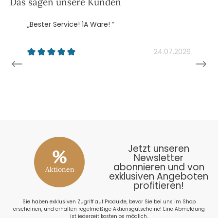
Das sagen unsere Kunden
„Bester Service! 1A Ware! “
„
k
24.07.2026
26
Jetzt unseren
%
Newsletter
abonnieren und von
Aktionen
exklusiven Angeboten
profitieren!
Sie haben exklusiven Zugriff auf Produkte, bevor Sie bei uns im Shop
erscheinen, und erhalten regelmäßige Aktionsgutscheine! Eine Abmeldung
ist jederzeit kostenlos möglich.