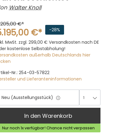
on
Walter Knoll
.205,00 €*
5.195,00 €*
-28%
nkl. MwSt. zzgl. 299,00 €
Versandkosten nach DE
der kostenlose Selbstabholung!
ersandkosten außerhalb Deutschlands hier
licken
rtikel-Nr.: 254-03-57822
ersteller und Lieferanteninformationen
Neu (Ausstellungsstück)
1
1
In den Warenkorb
Nur noch 1x verfügbar! Chance nicht verpassen