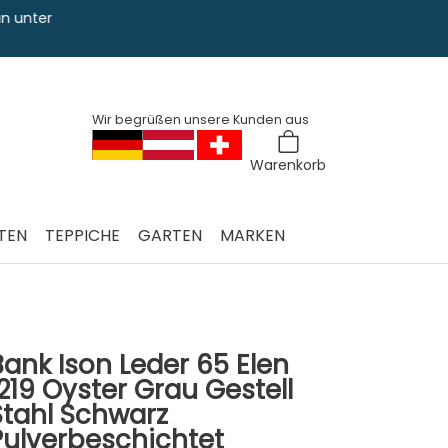
Sie haben Fra
0228 763 829
Wir begrüßen unsere Kunden aus
Warenkorb
TEN
TEPPICHE
GARTEN
MARKEN
Bank Ison Leder 65 Elen
1219 Oyster Grau Gestell
Stahl Schwarz
Pulverbeschichtet