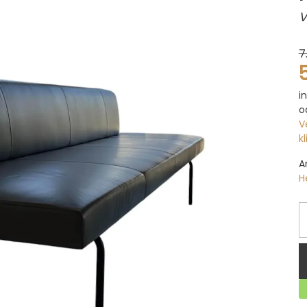
V
7
i
o
V
k
A
H