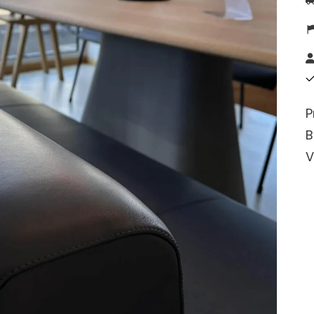
P
B
V