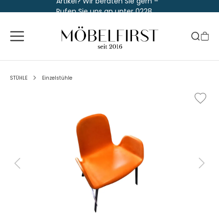
Artikel? Wir beraten Sie gern –
Rufen Sie uns an unter 0228
763 829 30
STÜHLE
Einzelstühle