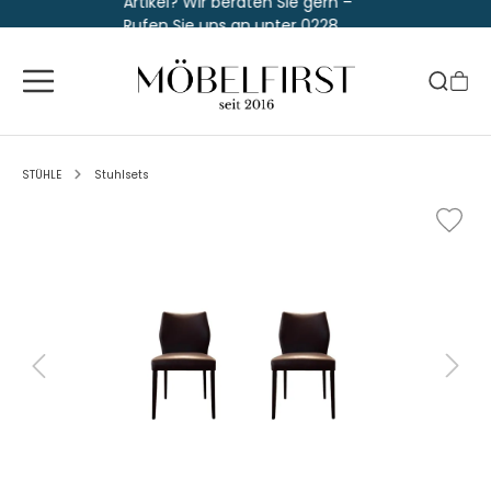
Artikel? Wir beraten Sie gern –
Rufen Sie uns an unter 0228
763 829 30
STÜHLE
Stuhlsets