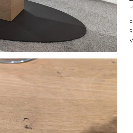
P
B
V