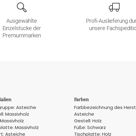
Ausgewählte
Profi-Auslieferung du
Einzelstücke der
unsere Fachspediti
Premiummarken
ialien
Farben
gruppe: Asteiche
Farbbezeichnung des Herste
ll: Massivholz
Asteiche
 Massivholz
Gestell: Holz
platte: Massivholz
Füße: Schwarz
rt: Asteiche
Tischplatte: Holz