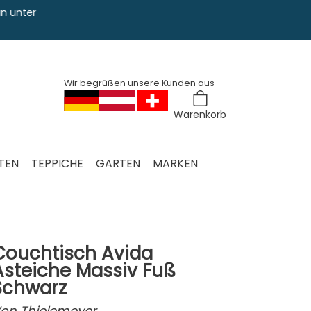
Sie haben Fra
0228 763 829
Wir begrüßen unsere Kunden aus
Warenkorb
TEN
TEPPICHE
GARTEN
MARKEN
Couchtisch Avida
Asteiche Massiv Fuß
Schwarz
on
Thielemeyer