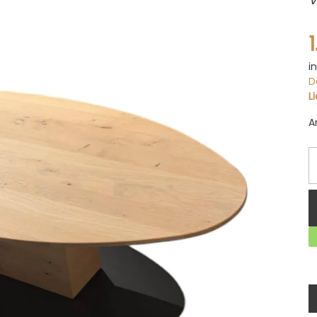
i
D
L
A