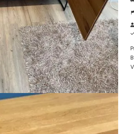
P
B
V