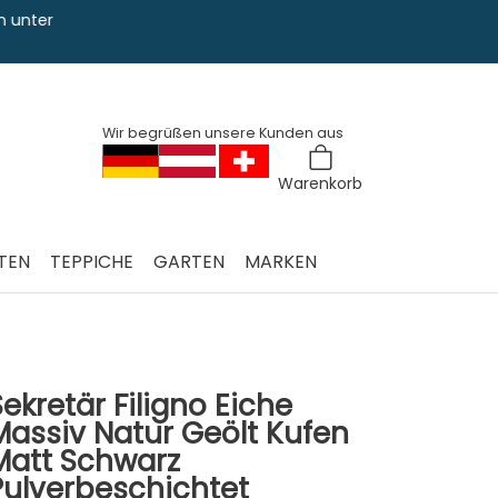
Sie haben Fra
0228 763 829
Wir begrüßen unsere Kunden aus
Warenkorb
TEN
TEPPICHE
GARTEN
MARKEN
Sekretär Filigno Eiche
Massiv Natur Geölt Kufen
Matt Schwarz
Pulverbeschichtet