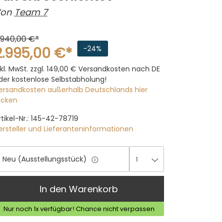
on
Team 7
.940,00 €*
2.995,00 €*
-24%
nkl. MwSt. zzgl. 149,00 €
Versandkosten nach DE
der kostenlose Selbstabholung!
ersandkosten außerhalb Deutschlands hier
licken
rtikel-Nr.: 145-42-78719
ersteller und Lieferanteninformationen
Neu (Ausstellungsstück)
1
1
In den Warenkorb
Nur noch 1x verfügbar! Chance nicht verpassen