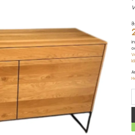
V
3
i
o
V
k
A
H