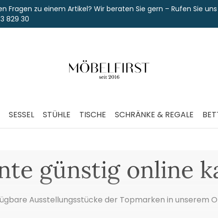
agen zu einem Artikel? Wir beraten Sie gern – Rufen Sie uns an u
9 30
SESSEL
STÜHLE
TISCHE
SCHRÄNKE & REGALE
BET
nte günstig online k
fügbare Ausstellungsstücke der Topmarken in unserem On