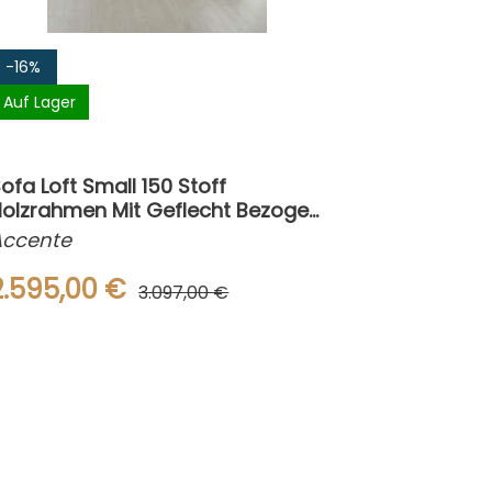
-16%
Auf Lager
ofa Loft Small 150 Stoff
Holzrahmen Mit Geflecht Bezogen
Braun Schwarz
Accente
2.595,00 €
3.097,00 €