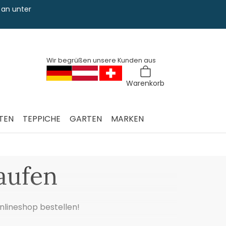
nter
Sie haben Fra
0228 763 829
Wir begrüßen unsere Kunden aus
Warenkorb
TEN
TEPPICHE
GARTEN
MARKEN
aufen
lineshop bestellen!