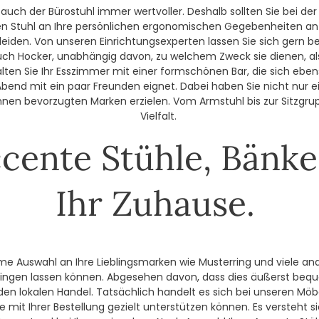
d auch der Bürostuhl immer wertvoller. Deshalb sollten Sie bei d
n Stuhl an Ihre persönlichen ergonomischen Gegebenheiten anzu
iden. Von unseren Einrichtungsexperten lassen Sie sich gern b
 auch Hocker, unabhängig davon, zu welchem Zweck sie dienen, a
ten Sie Ihr Esszimmer mit einer formschönen Bar, die sich eben
bend mit ein paar Freunden eignet. Dabei haben Sie nicht nur e
hnen bevorzugten Marken erzielen. Vom Armstuhl bis zur Sitzgru
Vielfalt.
cente Stühle, Bänk
Ihr Zuhause.
me Auswahl an Ihre Lieblingsmarken wie Musterring und viele and
ringen lassen können. Abgesehen davon, dass dies äußerst beque
den lokalen Handel. Tatsächlich handelt es sich bei unseren 
mit Ihrer Bestellung gezielt unterstützen können. Es versteht s