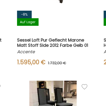
-8%
Auf Lager
t
Sessel Loft Pur Geflecht Marone
S
Matt Stoff Side 2012 Farbe Gelb 01
Accente
1.595,00 €
1.732,00 €