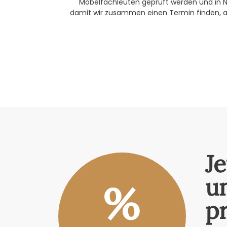
Möbelfachleuten geprüft werden und in Ne
damit wir zusammen einen Termin finden, a
J
u
%
pr