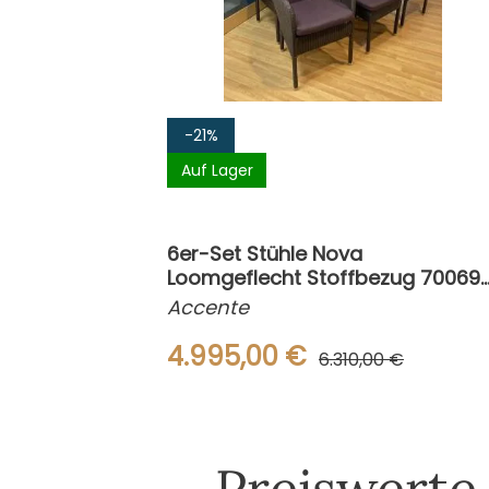
-21%
Auf Lager
6er-Set Stühle Nova
Loomgeflecht Stoffbezug 70069
0003 Lila
Accente
4.995,00 €
6.310,00 €
Preiswerte