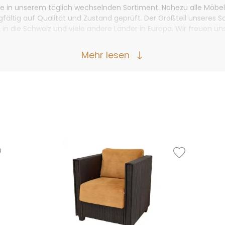
 in unserem täglich wechselnden Sortiment. Nahezu alle Möbel
ltig auf Qualität und Zustand geprüft. Der Großteil unseres Sor
in die Schweiz und viele andere Länder in Europa. Wir freuen un
Mehr lesen