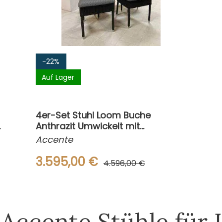
-22%
Auf Lager
4er-Set Stuhl Loom Buche
-
Anthrazit Umwickelt mit
Loomgeflecht
Accente
3.595,00 €
4.596,00 €
 Accente Stühle für 