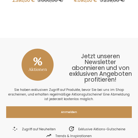
3.000,00 €
5.239,00 €
2.395,00 €
4.095,00 €
Matt
Hocker
Pulverbeschichtet
Mit
Kunststoffgleitern
Jetzt unseren
%
Newsletter
abonnieren und von
Aktionen
exklusiven Angeboten
profitieren!
Sie haben exklusiven Zugriff auf Produkte, bevor Sie bei uns im Shop
erscheinen, und erhalten regelmäßige Aktionsgutscheine! Eine Abmeldung
ist jederzeit kostenlos möglich.
Anmelden
Zugriff auf Neuheiten
Exklusive Aktions-Gutscheine
Trends & Inspirationen