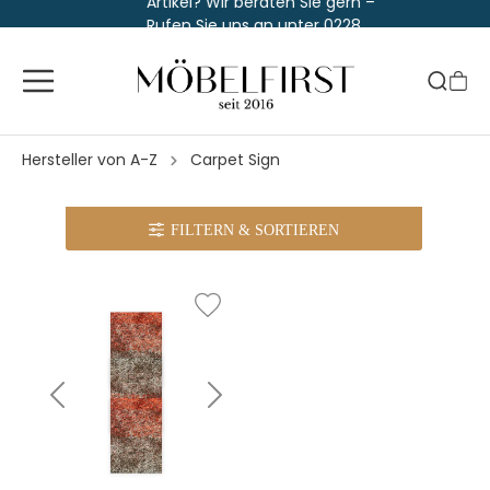
Artikel? Wir beraten Sie gern –
Rufen Sie uns an unter 0228
763 829 30
Hersteller von A-Z
Carpet Sign
FILTERN
& SORTIEREN