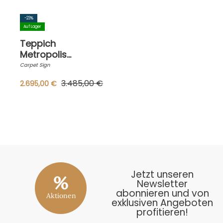
-23%
Auf Lager
Teppich
Metropolis
300x200 cm 80%
Carpet Sign
Polyester 20&
3.485,00 €
2.695,00 €
Wolle Streifen
Paralel zu 200cm
Colour 220050
Jetzt unseren
%
Newsletter
abonnieren und von
Aktionen
exklusiven Angeboten
profitieren!