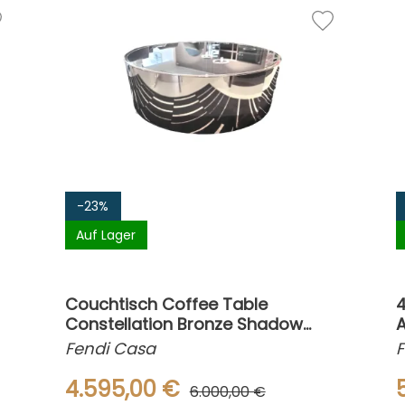
-23%
Auf Lager
Couchtisch Coffee Table
4
Constellation Bronze Shadow
A
Smoke Grey Spiegelglas
Fendi Casa
4.595,00 €
6.000,00 €