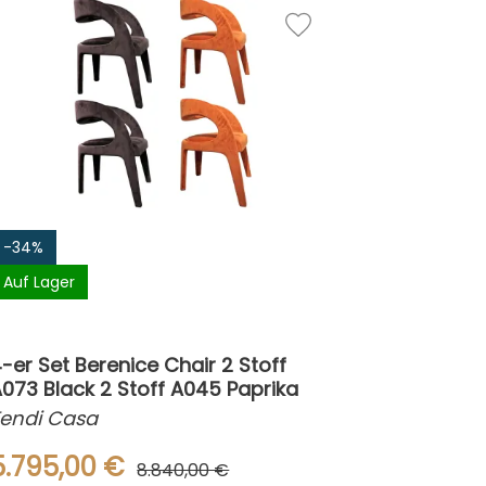
-34%
Auf Lager
-er Set Berenice Chair 2 Stoff
073 Black 2 Stoff A045 Paprika
Fendi Casa
5.795,00 €
8.840,00 €