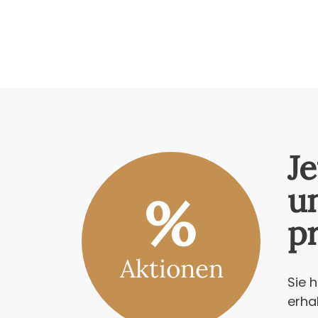
J
u
%
pr
Aktionen
Sie 
erha