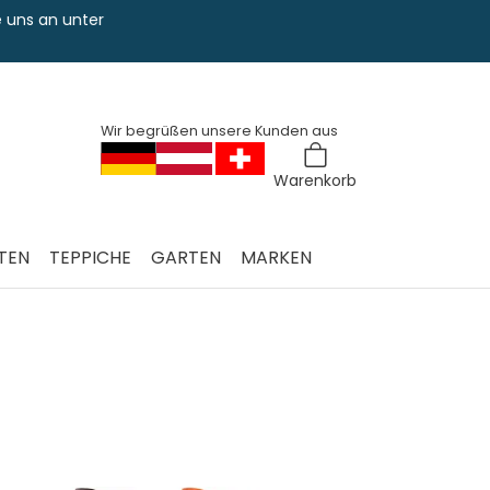
uns an unter
Sie haben Fra
0228 763 829
Wir begrüßen unsere Kunden aus
Warenkorb
TEN
TEPPICHE
GARTEN
MARKEN