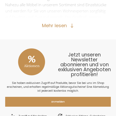
Nahezu alle Möbel in unserem Sortiment sind Einzelstücke
und werden für Sie von unseren Wohnexperten sorgfältig
auf Qualität und Zustand geprüft. Der Großteil unseres
Sortiments ist sofort verfügbar und für Sie sofort
Mehr lesen
versandbereit nach Deutschland, Österreich, in die Schweiz
und viele andere Länder in Europa. Wir freuen uns auf den
Kontakt zu Ihnen und Ihren Auftrag! Ihr Team von
MÖBELFIRST.DE.
Jetzt unseren
%
Newsletter
abonnieren und von
Aktionen
exklusiven Angeboten
profitieren!
Sie haben exklusiven Zugriff auf Produkte, bevor Sie bei uns im Shop
erscheinen, und erhalten regelmäßige Aktionsgutscheine! Eine Abmeldung
ist jederzeit kostenlos möglich.
Anmelden