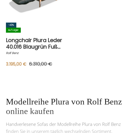
-49%
Auf Lager
Longchair Plura Leder
40.016 Blaugrün Fuß
Glanzchrom mit
Rolf Benz
Zubehör
6.310,00 €
3.195,00 €
Modellreihe Plura von Rolf Benz
online kaufen
Handverlesene Sofas der Modellreihe Plura von Rolf Benz
finden Sie in unserem täglich wechselnden Sortiment.