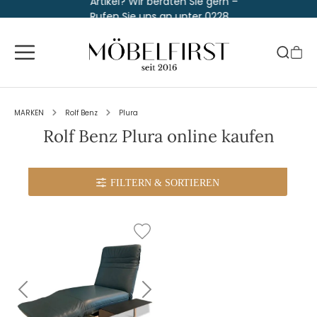
Artikel? Wir beraten Sie gern –
Rufen Sie uns an unter 0228
763 829 30
MARKEN
Rolf Benz
Plura
Rolf Benz Plura online kaufen
FILTERN
& SORTIEREN