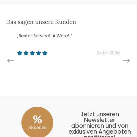
Das sagen unsere Kunden
„Bester Service! 1A Ware! “
„
k
24.07.2026
26
Jetzt unseren
%
Newsletter
abonnieren und von
Aktionen
exklusiven Angeboten