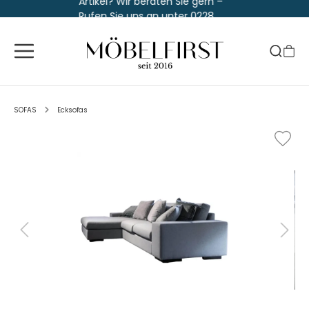
Artikel? Wir beraten Sie gern –
Rufen Sie uns an unter 0228
763 829 30
SOFAS
Ecksofas