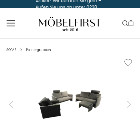
Artikel? Wir beraten Sie gern –
Rufen Sie uns an unter 0228
763 829 30
SOFAS
Polstergruppen