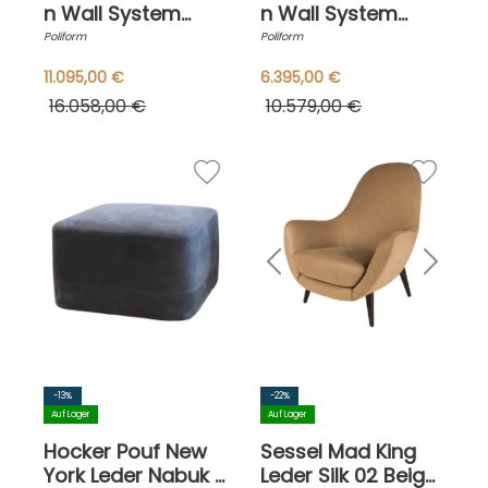
n Wall System
n Wall System
Lack Matt Visione
Lack Matt Tortora
Poliform
Poliform
Anthrazit Inklusive
Piombo Grau
11.095,00 €
6.395,00 €
Beleuchtung
Vitrine Rauchglas
16.058,00 €
10.579,00 €
-13%
-22%
Auf Lager
Auf Lager
Hocker Pouf New
Sessel Mad King
York Leder Nabuk 5
Leder Silk 02 Beige