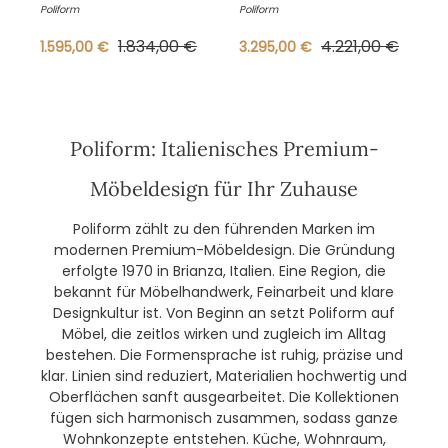
Grafite Cat. Y Grau
Gestell Eiche
Poliform
Poliform
Spessart
1.834,00 €
4.221,00 €
1.595,00 €
3.295,00 €
Poliform: Italienisches Premium-
Möbeldesign für Ihr Zuhause
Poliform zählt zu den führenden Marken im
modernen Premium-Möbeldesign. Die Gründung
erfolgte 1970 in Brianza, Italien. Eine Region, die
bekannt für Möbelhandwerk, Feinarbeit und klare
Designkultur ist. Von Beginn an setzt Poliform auf
Möbel, die zeitlos wirken und zugleich im Alltag
bestehen. Die Formensprache ist ruhig, präzise und
klar. Linien sind reduziert, Materialien hochwertig und
Oberflächen sanft ausgearbeitet. Die Kollektionen
fügen sich harmonisch zusammen, sodass ganze
Wohnkonzepte entstehen. Küche, Wohnraum,